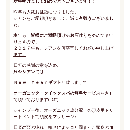
新年明けましておめでとうございます
！！
昨年も大変お世話になりました。
シアンをご愛顧頂きまして、誠に
有難うございまし
た。
本年も、
皆様にご満足頂けるお店作り
を努めてまい
りますので、
２０１７年も、シアンを何卒宜しくお願い申し上げ
ます。
日頃の感謝の意を込め、
只今
シアン
では、
Ｎｅｗ Ｙｅａｒギフト
と致しまして、
オーガニック・クイックスパの無料サービス
をさせ
て頂いております(^O^)
シャンプー後、オーガニック成分配合の頭皮用トリ
ートメントで頭皮をマッサージ♪
日頃の頭の疲れ・寒さによるコリ固まった頭皮の血