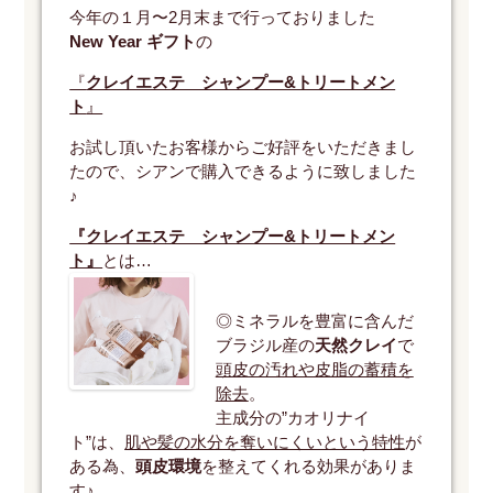
今年の１月〜2月末まで行っておりました
New Year ギフト
の
『
クレイエステ シャンプー&トリートメン
ト
』
お試し頂いたお客様からご好評をいただきまし
たので、シアンで購入できるように致しました
♪
『クレイエステ シャンプー&トリートメン
ト』
とは…
◎ミネラルを豊富に含んだ
ブラジル産の
天然クレイ
で
頭皮の汚れや皮脂の蓄積を
除去
。
主成分の”カオリナイ
ト”は、
肌や髪の水分を奪いにくいという特性
が
ある為、
頭皮環境
を整えてくれる効果がありま
す♪