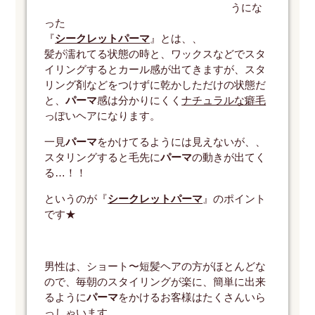
うにな
った
『
シークレットパーマ
』とは、、
髪が濡れてる状態の時と、ワックスなどでスタ
イリングするとカール感が出てきますが、スタ
リング剤などをつけずに乾かしただけの状態だ
と、
パーマ
感は分かりにくく
ナチュラルな癖毛
っぽいヘアになります。
一見
パーマ
をかけてるようには見えないが、、
スタリングすると毛先に
パーマ
の動きが出てく
る…！！
というのが『
シークレットパーマ
』のポイント
です★
男性は、ショート〜短髪ヘアの方がほとんどな
ので、毎朝のスタイリングが楽に、簡単に出来
るように
パーマ
をかけるお客様はたくさんいら
っしゃいます。