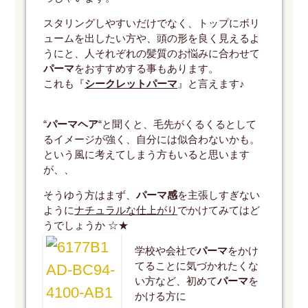
スタリングしやすいだけでなく、トップにボリ
ュームを出したい方や、頭の形を良く見えるよ
うにと、人それぞれの髪質のお悩みに合わせて
パーマ
をおすすめする事もあります。
これも『
シークレットパーマ
』と言えます♪
“
パーマヘア
“と聞くと、毛先がくるくるとして
るイメージが強く、自分には似合わないかも。
という風に考えてしまう方もいると思います
が、、
そうゆう方はまず、
パーマ感
を主張しすぎない
ように
ナチュラルな仕上がり
でかけてみてはど
うでしょうか ☆★
学校や会社で
パーマ
をかけ
てることに気づかれたくな
い方など、初めて
パーマ
を
かける方に