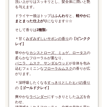
洗い上がりはスッキリとし、髪全体に潤いと艶
を与えます。
ドライヤー後はトップは
ふんわり
と、
軽やかに
まとまった仕上がり
になります☆☆
そして香りは
2種類
♪
＊甘く
みずみずしいサボンの香り
の【
ピンクク
レイ
】
華やかな
カシスとローズ、ミュゲ、ロータス
の
柔らかなフローラルが重なり、
バニラ、ムスク、サンダルウッド
が全体を包み
込むフェミニンな
フローラルムスク
の香りが広
がります。
＊深呼吸したくなる
すっきりとしたヒバの香り
の【
ゴールドクレイ
】
爽やかな
ラベンダー
にすっきりとした
ユズ
を合
わせ、