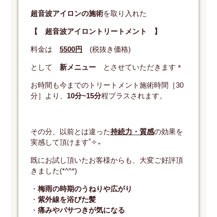
超音波アイロンの施術
を取り入れた
【 超音波アイロントリートメント 】
料金は
5500円
(税抜き価格)
として
新メニュー
とさせていただきます＊
お時間も今までのトリートメント施術時間［30
分］より、
10分~15分
程プラスされます。
その分、以前とは違った
持続力・質感
の効果を
実感して頂けます˚✧₊
既にお試し頂いたお客様からも、大変ご好評頂
きました(*^^*)
・
梅雨の時期のうねりや広がり
・
紫外線を浴びた髪
・
痛みやパサつきが気になる