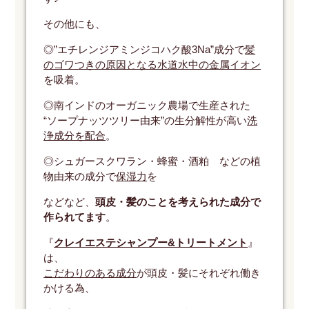
その他にも、
◎”エチレンジアミンジコハク酸3Na”成分で
髪
のゴワつきの原因となる水道水中の金属イオン
を吸着。
◎南インドのオーガニック農場で生産された
“ソープナッツツリー由来”の生分解性が高い
洗
浄成分を配合
。
◎シュガースクワラン・蜂蜜・酒粕 などの植
物由来の成分で
保湿力
を
などなど、
頭皮・髪のことを考えられた成分で
作られてます
。
『
クレイエステシャンプー&トリートメント
』
は、
こだわりのある成分
が頭皮・髪にそれぞれ働き
かける為、