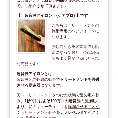
で、ご紹介させて頂きます♪
【 超音波アイロン {ケアプロ} 】です
こちらは
トリートメントの
施術専用
のヘアアイロンに
なります。
少し前から美容業界でも話
題になっており、今はSNS
でもよく見かけるほど人気
な商品です♪
超音波アイロン
とは、、
超音波
と
赤外線
の効果で
トリートメントを浸透
させる促進器
になります。
①→トリートメントをつけた状態で髪の毛を挟
み、
1秒間におよそ100万回の超音波の波振動に
より
、髪のキューティクルを
膨潤させることな
く
トリートメント分子を
ナノレベル
まで小さく