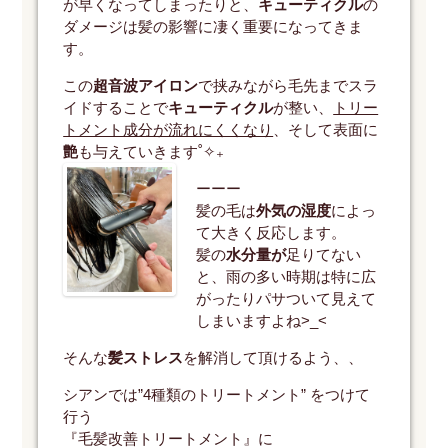
が早くなってしまったりと、
キューティクル
の
ダメージは髪の影響に凄く重要になってきま
す。
この
超音波アイロン
で挟みながら毛先までスラ
イドすることで
キューティクル
が整い、
トリー
トメント成分が流れにくくなり
、そして表面に
艶
も与えていきます˚✧₊
ーーー
髪の毛は
外気の湿度
によっ
て大きく反応します。
髪の
水分量が
足りてない
と、雨の多い時期は特に広
がったりパサついて見えて
しまいますよね>_<
そんな
髪ストレス
を解消して頂けるよう、、
シアンでは”4種類のトリートメント” をつけて
行う
『毛髪改善トリートメント』に