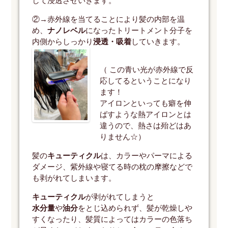
して浸透させいきます。
②→赤外線を当てることにより髪の内部を温
め、
ナノレベル
になったトリートメント分子を
内側からしっかり
浸透・吸着
していきます。
（ この青い光が赤外線で反
応してるということになり
ます！
アイロンといっても癖を伸
ばすような熱アイロンとは
違うので、熱さは殆どはあ
りません☆）
髪の
キューティクル
は、カラーやパーマによる
ダメージ、紫外線や寝てる時の枕の摩擦などで
も剥がれてしまいます。
キューティクル
が剥がれてしまうと
水分量
や
油分
をとじ込められず、髪が乾燥しや
すくなったり、髪質によってはカラーの色落ち