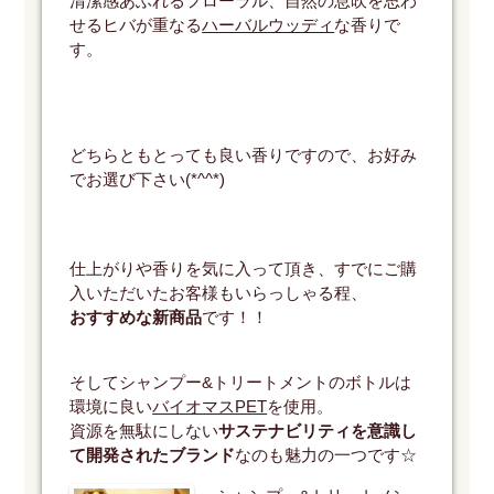
清潔感あふれるフローラル、自然の息吹を思わ
せるヒバが重なる
ハーバルウッディ
な香りで
す。
どちらともとっても良い香りですので、お好み
でお選び下さい(*^^*)
仕上がりや香りを気に入って頂き、すでにご購
入いただいたお客様もいらっしゃる程、
おすすめな新商品
です！！
そしてシャンプー&トリートメントのボトルは
環境に良い
バイオマスPET
を使用。
資源を無駄にしない
サステナビリティを意識し
て開発されたブランド
なのも魅力の一つです☆