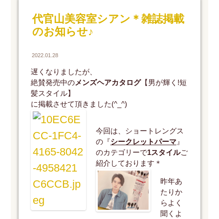
代官山美容室シアン＊雑誌掲載
のお知らせ♪
2022.01.28
遅くなりましたが、
絶賛発売中の
メンズヘアカタログ
【男が輝く!短
髪スタイル】
に掲載させて頂きました(^_^)
今回は、ショートレングス
の『
シークレットパーマ
』
のカテゴリーで
1スタイル
ご
紹介しております＊
昨年あ
たりか
らよく
聞くよ