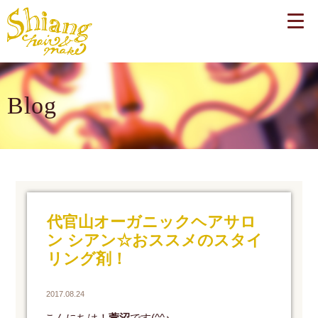
Blog
代官山オーガニックヘアサロ
ン シアン☆おススメのスタイ
リング剤！
2017.08.24
こんにちは！
萱沼
です(^^♪