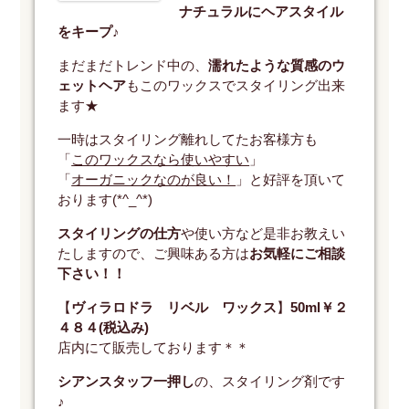
ナチュラルにヘアスタイル
をキープ
♪
まだまだトレンド中の、
濡れたような質感のウ
ェットヘア
もこのワックスでスタイリング出来
ます★
一時はスタイリング離れしてたお客様方も
「
このワックスなら使いやすい
」
「
オーガニックなのが良い！
」と好評を頂いて
おります(*^_^*)
スタイリングの仕方
や使い方など是非お教えい
たしますので、ご興味ある方は
お気軽にご相談
下さい！！
【
ヴィラロドラ リベル ワックス
】
50ml￥２
４８４(税込み)
店内にて販売しております＊＊
シアンスタッフ一押し
の、スタイリング剤です
♪