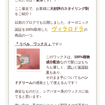
ここ最近で、お客様に
大好評のスタイリング剤
をご紹介！
以前のブログでも公開しました、オーガニック
ヴィラロドラ
認証を100%取得した
の
商品の一つ、
『 リベル ワックス 』
です☆
このワックスは、
100%植物
成分配合
なので髪にはもち
ろん優しく、
潤い
と
保湿効
果
もあり、
そのまま手についても
ハン
ドクリーム
の感覚として使えるんです！
身近なものだと、シアバター系のワックスに似
てると思います♪