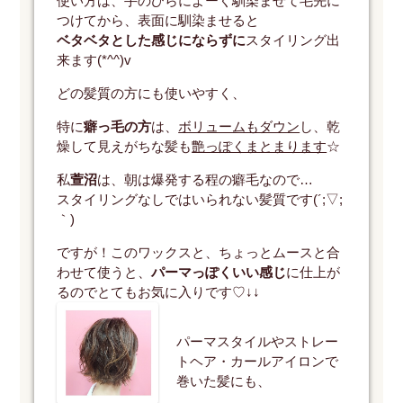
使い方は、手のひらによーく馴染ませて毛先に
つけてから、表面に馴染ませると
ベタベタとした感じにならずに
スタイリング出
来ます(*^^)v
どの髪質の方にも使いやすく、
特に
癖っ毛の方
は、
ボリュームもダウン
し、乾
燥して見えがちな髪も
艶っぽくまとまります
☆
私
萱沼
は、朝は爆発する程の癖毛なので…
スタイリングなしではいられない髪質です(´;▽;
｀)
ですが！このワックスと、ちょっとムースと合
わせて使うと、
パーマっぽくいい感じ
に仕上が
るのでとてもお気に入りです♡↓↓
パーマスタイルやストレー
トヘア・カールアイロンで
巻いた髪にも、