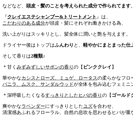
などなど、
頭皮・髪のことを考えられた成分で作られてます
『
クレイエステシャンプー&トリートメント
』は、
こだわりのある成分
が頭皮・髪にそれぞれ働きかける為、
洗い上がりはスッキリとし、髪全体に潤いと艶を与えます。
ドライヤー後はトップは
ふんわり
と、
軽やかにまとまった仕
そして香りは
2種類
♪
＊甘く
みずみずしいサボンの香り
の【
ピンククレイ
】
華やかな
カシスとローズ、ミュゲ、ロータス
の柔らかなフロ
バニラ、ムスク、サンダルウッド
が全体を包み込むフェミニ
＊深呼吸したくなる
すっきりとしたヒバの香り
の【
ゴールド
爽やかな
ラベンダー
にすっきりとした
ユズ
を合わせ、
清潔感あふれるフローラル、自然の息吹を思わせるヒバが重