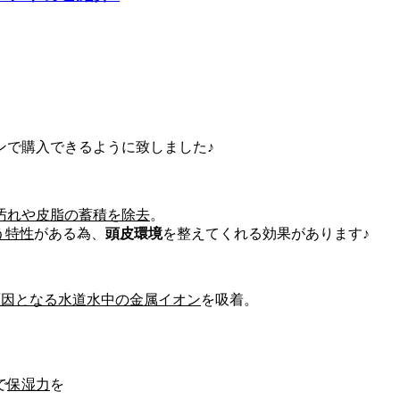
ンで購入できるように致しました♪
汚れや皮脂の蓄積を除去
。
う特性
がある為、
頭皮環境
を整えてくれる効果があります♪
原因となる水道水中の金属イオン
を吸着。
。
で
保湿力
を