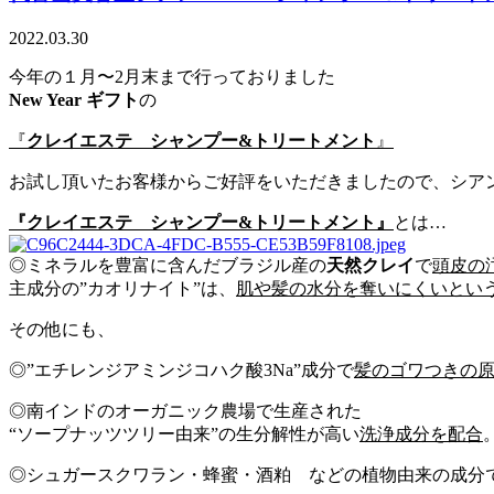
2022.03.30
今年の１月〜2月末まで行っておりました
New Year ギフト
の
『
クレイエステ シャンプー&トリートメント
』
お試し頂いたお客様からご好評をいただきましたので、シア
『クレイエステ シャンプー&トリートメント』
とは…
◎ミネラルを豊富に含んだブラジル産の
天然クレイ
で
頭皮の
主成分の”カオリナイト”は、
肌や髪の水分を奪いにくいとい
その他にも、
◎”エチレンジアミンジコハク酸3Na”成分で
髪のゴワつきの
◎南インドのオーガニック農場で生産された
“ソープナッツツリー由来”の生分解性が高い
洗浄成分を配合
◎シュガースクワラン・蜂蜜・酒粕 などの植物由来の成分