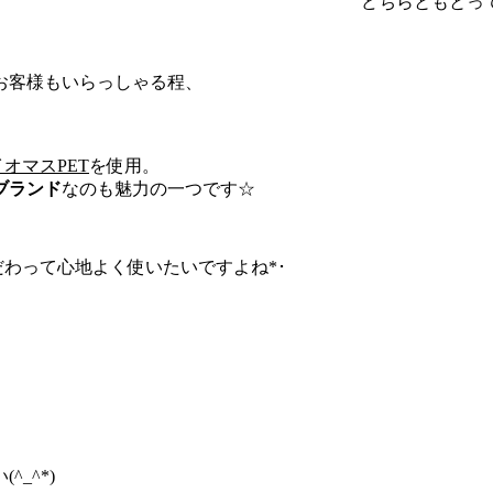
香りですので、お好みでお選
お客様もいらっしゃる程、
オマスPET
を使用。
ブランド
なのも魅力の一つです☆
わって心地よく使いたいですよね*･
_^*)