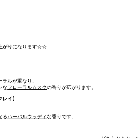
。
上がり
になります☆☆
ーラルが重なり、
ンな
フローラルムスク
の香りが広がります。
クレイ
】
なる
ハーバルウッディ
な香りです。