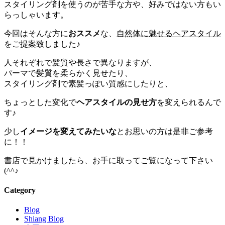
スタイリング剤を使うのが苦手な方や、好みではない方もい
らっしゃいます。
今回はそんな方に
おススメ
な、
自然体に魅せるヘアスタイル
をご提案致しました♪
人それぞれで髪質や長さで異なりますが、
パーマで髪質を柔らかく見せたり、
スタイリング剤で素髪っぽい質感にしたりと、
ちょっとした変化で
ヘアスタイルの見せ方
を変えられるんで
す♪
少し
イメージを変えてみたいな
とお思いの方は是非ご参考
に！！
書店で見かけましたら、お手に取ってご覧になって下さい
(^^♪
Category
Blog
Shiang Blog