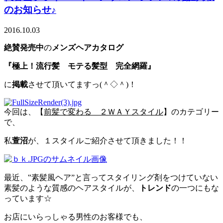
のお知らせ♪
2016.10.03
絶賛発売中
の
メンズヘアカタログ
『極上！流行髪 モテる髪型 完全網羅』
に
掲載
させて頂いてますっ(＾◇＾)！
今回は、【
前髪で変わる ２ＷＡＹスタイル
】のカテゴリー
で、
私
萱沼
が、１スタイルご紹介させて頂きました！！
最近、‟素髪風ヘア”と言ってスタイリング剤をつけていない
素髪のような質感のヘアスタイルが、
トレンド
の一つにもな
っています☆
お店にいらっしゃる男性のお客様でも、