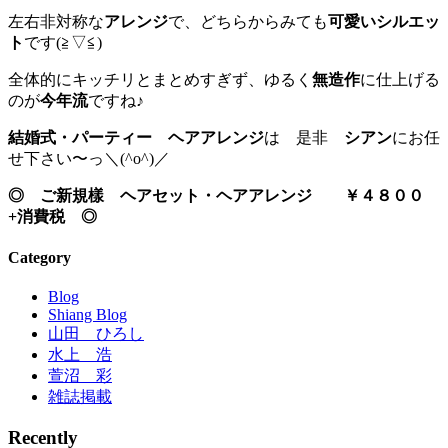
左右非対称な
アレンジ
で、どちらからみても
可愛いシルエッ
ト
です(≧▽≦)
全体的にキッチリとまとめすぎず、ゆるく
無造作
に仕上げる
のが
今年流
ですね♪
結婚式・パーティー ヘアアレンジ
は 是非
シアン
にお任
せ下さい〜っ＼(^o^)／
◎ ご新規樣 ヘアセット・ヘアアレンジ ￥４８００
+消費税 ◎
Category
Blog
Shiang Blog
山田 ひろし
水上 浩
萱沼 彩
雑誌掲載
Recently