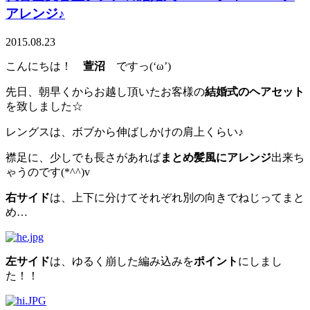
アレンジ♪
2015.08.23
こんにちは！
萱沼
ですっ(‘ω’)
先日、朝早くからお越し頂いたお客様の
結婚式のヘアセット
を致しました☆
レングスは、ボブから伸ばしかけの肩上くらい♪
襟足に、少しでも長さがあれば
まとめ髪風にアレンジ
出来ち
ゃうのです(*^^)v
右サイド
は、上下に分けてそれぞれ別の向きでねじってまと
め…
左サイド
は、ゆるく崩した編み込みを
ポイント
にしまし
た！！