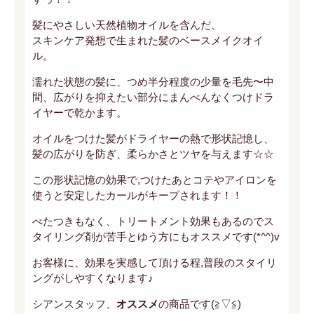
髪にやさしい天然植物オイルを含んだ、
スキンケア発想で生まれた髪のベースメイクオイ
ル。
濡れた状態の髪に、つめ半分程度の少量を毛先〜中
間、広がりを抑えたい部分にまんべんなくつけドラ
イヤーで乾かます。
オイルをつけた髪がドライヤーの熱で
形状記憶
し、
髪の広がりを防ぎ、柔らかさとツヤを与えます☆☆
この
形状記憶
の効果で,つけたあとコテやアイロンを
使うと安定したカールがキープされます！！
べたつきもなく、トリートメント効果もあるのでス
タイリング剤が苦手とゆう方にもオススメです(*^^)v
お客様に、効果を実感して頂ける程,普段のスタイリ
ングがしやすくなります♪
シアンスタッフ、
オススメ
の商品です(≧▽≦)