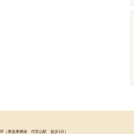
Hビル3F（東急東横線 代官山駅 徒歩1分）