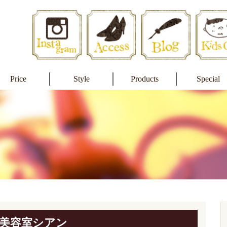
Price
Style
Products
Special
美容室シアン