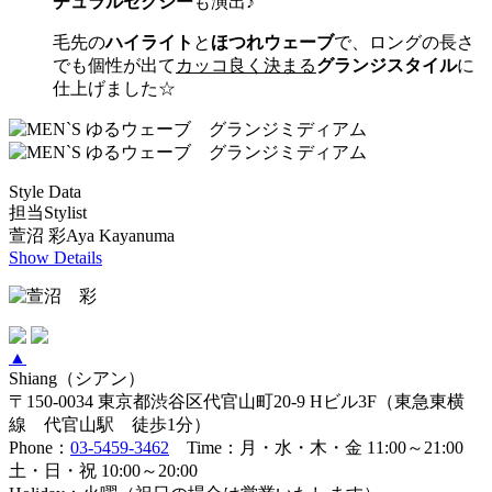
チュラルセクシー
も演出♪
毛先の
ハイライト
と
ほつれウェーブ
で、ロングの長さ
でも個性が出て
カッコ良く決まる
グランジスタイル
に
仕上げました☆
Style Data
担当Stylist
萱沼 彩
Aya Kayanuma
Show Details
▲
Shiang（シアン）
〒150-0034 東京都渋谷区代官山町20-9 Hビル3F（東急東横
線 代官山駅 徒歩1分）
Phone：
03-5459-3462
Time：月・水・木・金 11:00～21:00
土・日・祝 10:00～20:00