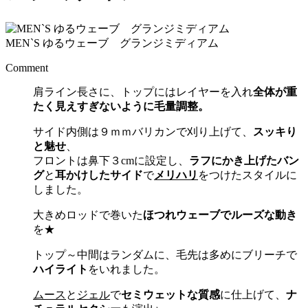
MEN`S ゆるウェーブ グランジミディアム
Comment
肩ライン長さに、トップにはレイヤーを入れ
全体が重
たく見えすぎないように毛量調整。
サイド内側は９ｍｍバリカンで刈り上げて、
スッキり
と魅せ
、
フロントは鼻下３cmに設定し、
ラフにかき上げたバン
グ
と
耳かけしたサイド
で
メリハリ
をつけたスタイルに
しました。
大きめロッドで巻いた
ほつれウェーブでルーズな動き
を★
トップ～中間はランダムに、毛先は多めにブリーチで
ハイライト
をいれました。
ムース
と
ジェル
で
セミウェットな質感
に仕上げて、
ナ