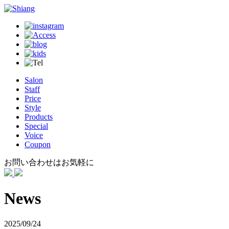
Salon
Staff
Price
Style
Products
Special
Voice
Coupon
お問い合わせはお気軽に
News
2025/09/24