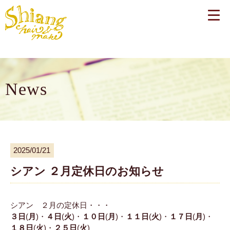
News
2025/01/21
シアン ２月定休日のお知らせ
シアン ２月の定休日・・・
３日
(
月
)・
４日
(
火
)・
１０日
(
月
)・
１１日
(
火
)・
１７日
(
月
)・
１８日
(
火
)・
２５日
(
火
)